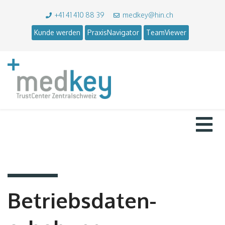
+41 41 410 88 39
medkey@hin.ch
Kunde werden
PraxisNavigator
TeamViewer
Betriebsdaten­